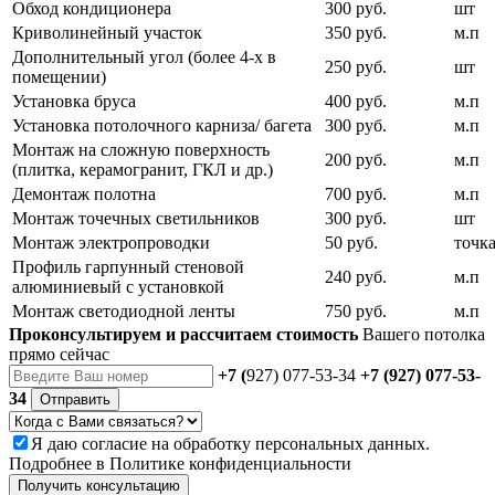
Обход кондиционера
300 руб.
шт
Криволинейный участок
350 руб.
м.п
Дополнительный угол (более 4-х в
250 руб.
шт
помещении)
Установка бруса
400 руб.
м.п
Установка потолочного карниза/ багета
300 руб.
м.п
Монтаж на сложную поверхность
200 руб.
м.п
(плитка, керамогранит, ГКЛ и др.)
Демонтаж полотна
700 руб.
м.п
Монтаж точечных светильников
300 руб.
шт
Монтаж электропроводки
50 руб.
точк
Профиль гарпунный стеновой
240 руб.
м.п
алюминиевый с установкой
Монтаж светодиодной ленты
750 руб.
м.п
Проконсультируем и рассчитаем стоимость
Вашего потолка
прямо сейчас
+7 (
927) 077-53-34
+7 (927) 077-53-
34
Отправить
Я даю
согласие
на обработку персональных данных.
Подробнее в
Политике конфиденциальности
Получить консультацию