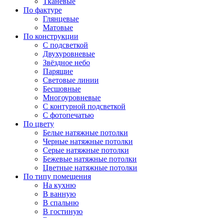
Тканевые
По фактуре
Глянцевые
Матовые
По конструкции
С подсветкой
Двухуровневые
Звёздное небо
Парящие
Световые линии
Бесшовные
Многоуровневые
С контурной подсветкой
С фотопечатью
По цвету
Белые натяжные потолки
Черные натяжные потолки
Серые натяжные потолки
Бежевые натяжные потолки
Цветные натяжные потолки
По типу помещения
На кухню
В ванную
В спальню
В гостиную