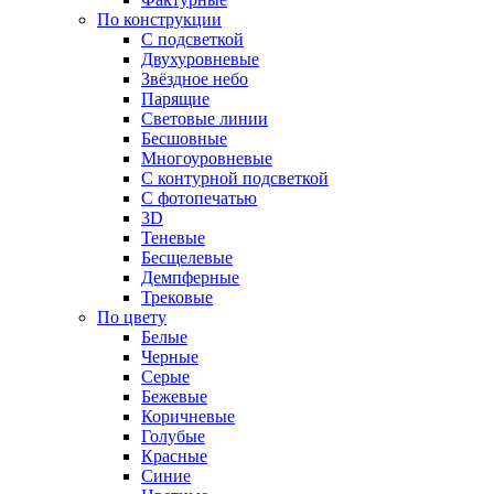
По конструкции
С подсветкой
Двухуровневые
Звёздное небо
Парящие
Световые линии
Бесшовные
Многоуровневые
С контурной подсветкой
С фотопечатью
3D
Теневые
Бесщелевые
Демпферные
Трековые
По цвету
Белые
Черные
Серые
Бежевые
Коричневые
Голубые
Красные
Синие