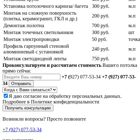
Установка потолочного карниза/ багета
300 руб.
м.п
Монтаж на сложную поверхность
200 руб.
м.п
(плитка, керамогранит, ГКЛ и др.)
Демонтаж полотна
700 руб.
м.п
Монтаж точечных светильников
300 руб.
шт
Монтаж электропроводки
50 руб.
точк
Профиль гарпунный стеновой
240 руб.
м.п
алюминиевый с установкой
Монтаж светодиодной ленты
750 руб.
м.п
Проконсультируем и рассчитаем стоимость
Вашего потолка
прямо сейчас
+7 (
927) 077-53-34
+7 (927) 077-53-
34
Отправить
Я даю
согласие
на обработку персональных данных.
Подробнее в
Политике конфиденциальности
Получить консультацию
Возникли вопросы? Просто позвоните
+7 (927) 077-53-34