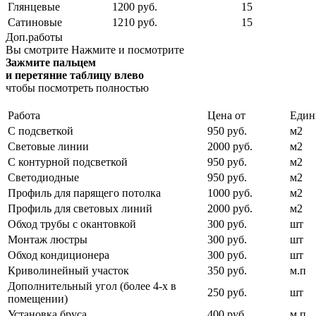
Глянцевые
1200 руб.
15
Сатиновые
1210 руб.
15
Доп.работы
Вы смотрите
Нажмите и посмотрите
Зажмите пальцем
и перетяние таблицу влево
чтобы посмотреть полностью
Работа
Цена от
Един
С подсветкой
950 руб.
м2
Световые линии
2000 руб.
м2
С контурной подсветкой
950 руб.
м2
Светодиодные
950 руб.
м2
Профиль для парящего потолка
1000 руб.
м2
Профиль для световых линий
2000 руб.
м2
Обход трубы с окантовкой
300 руб.
шт
Монтаж люстры
300 руб.
шт
Обход кондиционера
300 руб.
шт
Криволинейный участок
350 руб.
м.п
Дополнительный угол (более 4-х в
250 руб.
шт
помещении)
Установка бруса
400 руб.
м.п