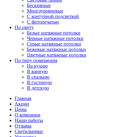
Бесшовные
Многоуровневые
С контурной подсветкой
С фотопечатью
По цвету
Белые натяжные потолки
Черные натяжные потолки
Серые натяжные потолки
Бежевые натяжные потолки
Цветные натяжные потолки
По типу помещения
На кухню
В ванную
В спальню
В гостиную
В детскую
Главная
Акции
Цены
О компании
Наши работы
Отзывы
Светильники
Установка