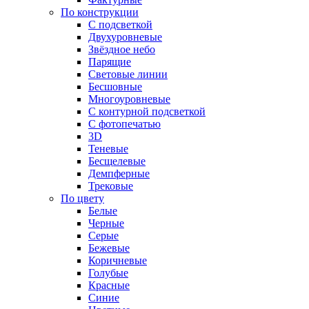
По конструкции
С подсветкой
Двухуровневые
Звёздное небо
Парящие
Световые линии
Бесшовные
Многоуровневые
С контурной подсветкой
С фотопечатью
3D
Теневые
Бесщелевые
Демпферные
Трековые
По цвету
Белые
Черные
Серые
Бежевые
Коричневые
Голубые
Красные
Синие