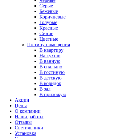
Черные
Серые
Бежевые
Коричневые
Голубые
Красные
Синие
Цветные
По типу помещения
В квартиру
На кухню
В ванную
В спальню
В гостиную
В детскую
В коридор
В зал
В прихожую
Акции
Цены
О компании
Наши работы
Отзывы
Светильники
Установка