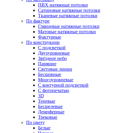
ПВХ натяжные потолки
Сатиновые натяжные потолки
Тканевые натяжные потолки
По фактуре
Глянцевые натяжные потолки
Матовые натяжные потолки
Фактурные
По конструкции
С подсветкой
Двухуровневые
Звёздное небо
Парящие
Световые линии
Бесшовные
Многоуровневые
С контурной подсветкой
С фотопечатью
3D
Теневые
Бесщелевые
Демпферные
Трековые
По цвету
Белые