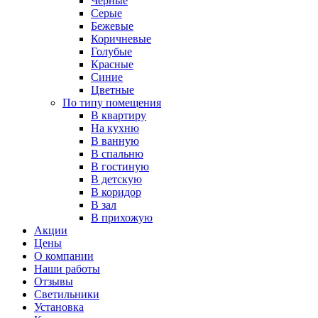
Черные
Серые
Бежевые
Коричневые
Голубые
Красные
Синие
Цветные
По типу помещения
В квартиру
На кухню
В ванную
В спальню
В гостиную
В детскую
В коридор
В зал
В прихожую
Акции
Цены
О компании
Наши работы
Отзывы
Светильники
Установка