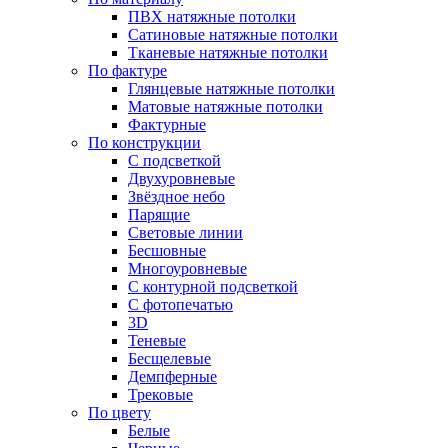
ПВХ натяжные потолки
Сатиновые натяжные потолки
Тканевые натяжные потолки
По фактуре
Глянцевые натяжные потолки
Матовые натяжные потолки
Фактурные
По конструкции
С подсветкой
Двухуровневые
Звёздное небо
Парящие
Световые линии
Бесшовные
Многоуровневые
С контурной подсветкой
С фотопечатью
3D
Теневые
Бесщелевые
Демпферные
Трековые
По цвету
Белые