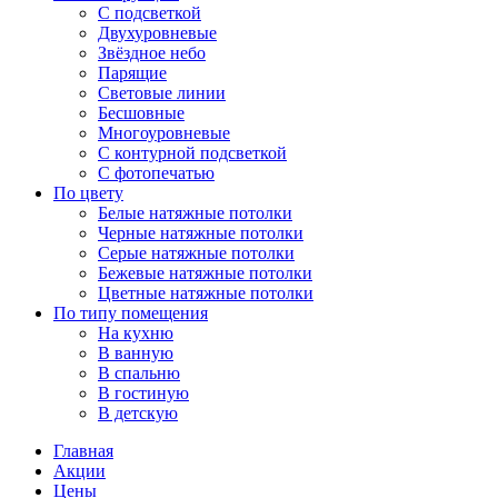
С подсветкой
Двухуровневые
Звёздное небо
Парящие
Световые линии
Бесшовные
Многоуровневые
С контурной подсветкой
С фотопечатью
По цвету
Белые натяжные потолки
Черные натяжные потолки
Серые натяжные потолки
Бежевые натяжные потолки
Цветные натяжные потолки
По типу помещения
На кухню
В ванную
В спальню
В гостиную
В детскую
Главная
Акции
Цены