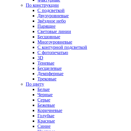
По конструкции
С подсветкой
Двухуровневые
Звёздное небо
Парящие
Световые линии
Бесшовные
Многоуровневые
С контурной подсветкой
С фотопечатью
3D
Теневые
Бесщелевые
Демпферные
Трековые
По цвету
Белые
Черные
Серые
Бежевые
Коричневые
Голубые
Красные
Синие