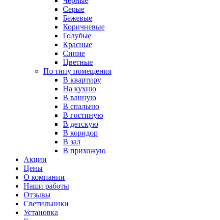
Черные
Серые
Бежевые
Коричневые
Голубые
Красные
Синие
Цветные
По типу помещения
В квартиру
На кухню
В ванную
В спальню
В гостиную
В детскую
В коридор
В зал
В прихожую
Акции
Цены
О компании
Наши работы
Отзывы
Светильники
Установка