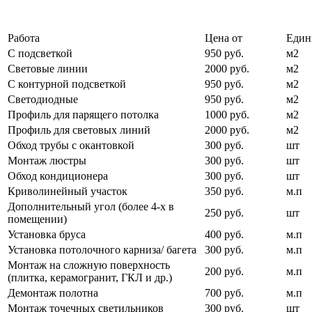
Работа
Цена от
Един
С подсветкой
950 руб.
м2
Световые линии
2000 руб.
м2
С контурной подсветкой
950 руб.
м2
Светодиодные
950 руб.
м2
Профиль для парящего потолка
1000 руб.
м2
Профиль для световых линий
2000 руб.
м2
Обход трубы с окантовкой
300 руб.
шт
Монтаж люстры
300 руб.
шт
Обход кондиционера
300 руб.
шт
Криволинейный участок
350 руб.
м.п
Дополнительный угол (более 4-х в
250 руб.
шт
помещении)
Установка бруса
400 руб.
м.п
Установка потолочного карниза/ багета
300 руб.
м.п
Монтаж на сложную поверхность
200 руб.
м.п
(плитка, керамогранит, ГКЛ и др.)
Демонтаж полотна
700 руб.
м.п
Монтаж точечных светильников
300 руб.
шт