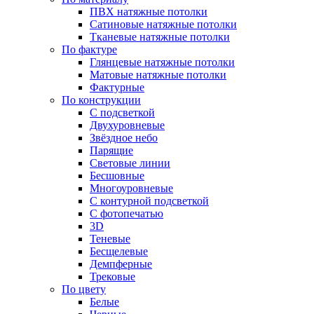
ПВХ натяжные потолки
Сатиновые натяжные потолки
Тканевые натяжные потолки
По фактуре
Глянцевые натяжные потолки
Матовые натяжные потолки
Фактурные
По конструкции
С подсветкой
Двухуровневые
Звёздное небо
Парящие
Световые линии
Бесшовные
Многоуровневые
С контурной подсветкой
С фотопечатью
3D
Теневые
Бесщелевые
Демпферные
Трековые
По цвету
Белые