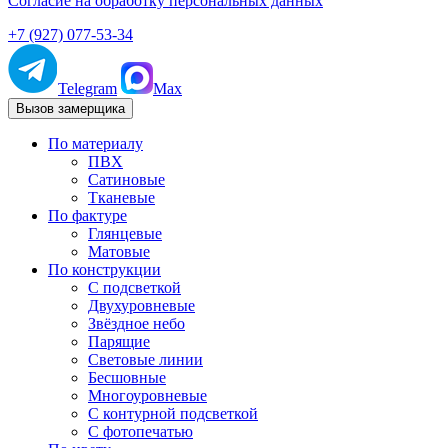
Согласие на обработку персональных данных
+7 (927) 077-53-34
Telegram
Max
Вызов замерщика
По материалу
ПВХ
Сатиновые
Тканевые
По фактуре
Глянцевые
Матовые
По конструкции
С подсветкой
Двухуровневые
Звёздное небо
Парящие
Световые линии
Бесшовные
Многоуровневые
С контурной подсветкой
С фотопечатью