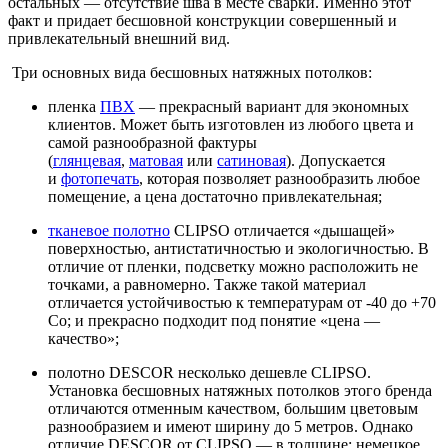
остальных — отсутствие шва в месте сварки. Именно этот
факт и придает бесшовной конструкции совершенный и
привлекательный внешний вид.
Три основных вида бесшовных натяжных потолков:
пленка
ПВХ
— прекрасный вариант для экономных
клиентов. Может быть изготовлен из любого цвета и
самой разнообразной фактуры
(
глянцевая
,
матовая
или
сатиновая
). Допускается
и
фотопечать
, которая позволяет разнообразить любое
помещение, а цена достаточно привлекательная;
тканевое полотно
CLIPSO отличается «дышащей»
поверхностью, антистатичностью и экологичностью. В
отличие от пленки, подсветку можно расположить не
точками, а равномерно. Также такой материал
отличается устойчивостью к температурам от -40 до +70
Со; и прекрасно подходит под понятие «цена —
качество»;
полотно DESCOR несколько дешевле CLIPSO.
Установка бесшовных натяжных потолков этого бренда
отличаются отменным качеством, большим цветовым
разнообразием и имеют ширину до 5 метров. Однако
отличие DESCOR от CLIPSO — в толщине: немецкое