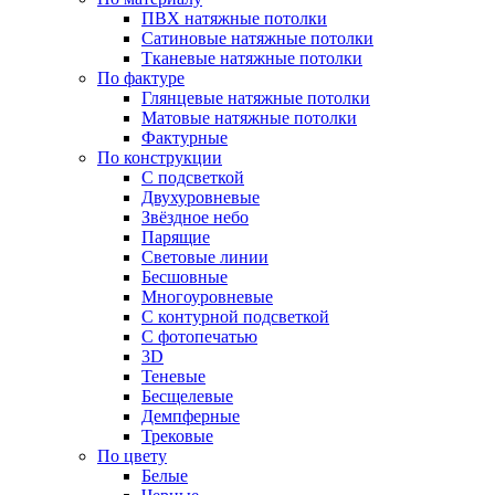
ПВХ натяжные потолки
Сатиновые натяжные потолки
Тканевые натяжные потолки
По фактуре
Глянцевые натяжные потолки
Матовые натяжные потолки
Фактурные
По конструкции
С подсветкой
Двухуровневые
Звёздное небо
Парящие
Световые линии
Бесшовные
Многоуровневые
С контурной подсветкой
С фотопечатью
3D
Теневые
Бесщелевые
Демпферные
Трековые
По цвету
Белые