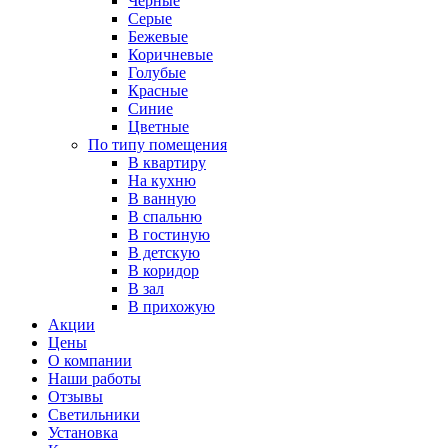
Черные
Серые
Бежевые
Коричневые
Голубые
Красные
Синие
Цветные
По типу помещения
В квартиру
На кухню
В ванную
В спальню
В гостиную
В детскую
В коридор
В зал
В прихожую
Акции
Цены
О компании
Наши работы
Отзывы
Светильники
Установка