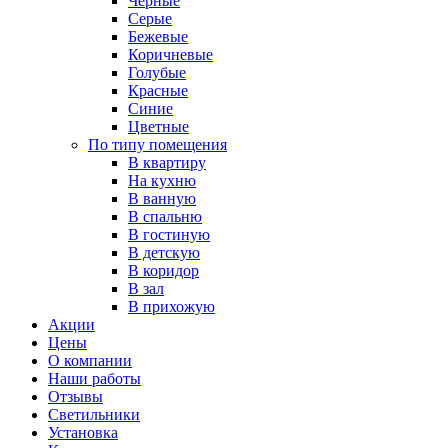
Черные
Серые
Бежевые
Коричневые
Голубые
Красные
Синие
Цветные
По типу помещения
В квартиру
На кухню
В ванную
В спальню
В гостиную
В детскую
В коридор
В зал
В прихожую
Акции
Цены
О компании
Наши работы
Отзывы
Светильники
Установка