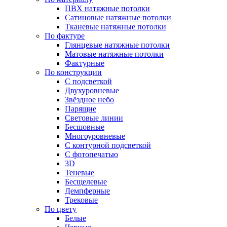
ПВХ натяжные потолки
Сатиновые натяжные потолки
Тканевые натяжные потолки
По фактуре
Глянцевые натяжные потолки
Матовые натяжные потолки
Фактурные
По конструкции
С подсветкой
Двухуровневые
Звёздное небо
Парящие
Световые линии
Бесшовные
Многоуровневые
С контурной подсветкой
С фотопечатью
3D
Теневые
Бесщелевые
Демпферные
Трековые
По цвету
Белые