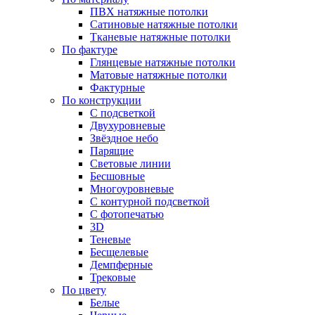
ПВХ натяжные потолки
Сатиновые натяжные потолки
Тканевые натяжные потолки
По фактуре
Глянцевые натяжные потолки
Матовые натяжные потолки
Фактурные
По конструкции
С подсветкой
Двухуровневые
Звёздное небо
Парящие
Световые линии
Бесшовные
Многоуровневые
С контурной подсветкой
С фотопечатью
3D
Теневые
Бесщелевые
Демпферные
Трековые
По цвету
Белые