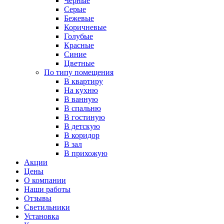
Черные
Серые
Бежевые
Коричневые
Голубые
Красные
Синие
Цветные
По типу помещения
В квартиру
На кухню
В ванную
В спальню
В гостиную
В детскую
В коридор
В зал
В прихожую
Акции
Цены
О компании
Наши работы
Отзывы
Светильники
Установка