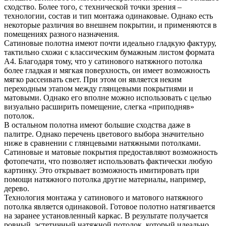
сходство. Более того, с технической точки зрения –
технологии, состав и тип монтажа одинаковые. Однако есть
некоторые различия во внешнем покрытии, и применяются в
помещениях разного назначения.
Сатиновые полотна имеют почти идеально гладкую фактуру,
тактильно схожи с классическим бумажным листом формата
А4. Благодаря тому, что у сатинового натяжного потолка
более гладкая и мягкая поверхность, он имеет возможность
мягко рассеивать свет. При этом он является неким
переходным этапом между глянцевыми покрытиями и
матовыми. Однако его вполне можно использовать с целью
визуально расширить помещение, слегка «приподняв»
потолок.
В остальном полотна имеют большие сходства даже в
палитре. Однако перечень цветового выбора значительно
ниже в сравнении с глянцевыми натяжными потолками.
Сатиновые и матовые покрытия предоставляют возможность
фотопечати, что позволяет использовать фактически любую
картинку. Это открывает возможность имитировать при
помощи натяжного потолка другие материалы, например,
дерево.
Технология монтажа у сатинового и матового натяжного
потолка является одинаковой. Готовое полотно натягивается
на заранее установленный каркас. В результате получается
ровный, эстетичный натяжной потолок, который идеально