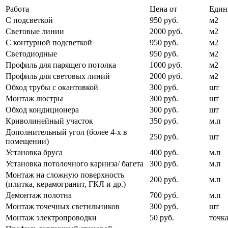
Работа
Цена от
Един
С подсветкой
950 руб.
м2
Световые линии
2000 руб.
м2
С контурной подсветкой
950 руб.
м2
Светодиодные
950 руб.
м2
Профиль для парящего потолка
1000 руб.
м2
Профиль для световых линий
2000 руб.
м2
Обход трубы с окантовкой
300 руб.
шт
Монтаж люстры
300 руб.
шт
Обход кондиционера
300 руб.
шт
Криволинейный участок
350 руб.
м.п
Дополнительный угол (более 4-х в
250 руб.
шт
помещении)
Установка бруса
400 руб.
м.п
Установка потолочного карниза/ багета
300 руб.
м.п
Монтаж на сложную поверхность
200 руб.
м.п
(плитка, керамогранит, ГКЛ и др.)
Демонтаж полотна
700 руб.
м.п
Монтаж точечных светильников
300 руб.
шт
Монтаж электропроводки
50 руб.
точк