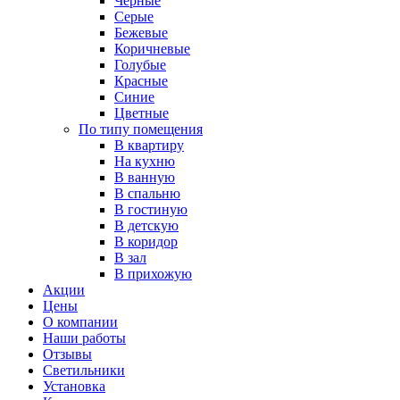
Черные
Серые
Бежевые
Коричневые
Голубые
Красные
Синие
Цветные
По типу помещения
В квартиру
На кухню
В ванную
В спальню
В гостиную
В детскую
В коридор
В зал
В прихожую
Акции
Цены
О компании
Наши работы
Отзывы
Светильники
Установка