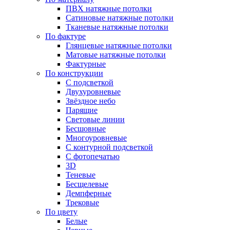
ПВХ натяжные потолки
Сатиновые натяжные потолки
Тканевые натяжные потолки
По фактуре
Глянцевые натяжные потолки
Матовые натяжные потолки
Фактурные
По конструкции
С подсветкой
Двухуровневые
Звёздное небо
Парящие
Световые линии
Бесшовные
Многоуровневые
С контурной подсветкой
С фотопечатью
3D
Теневые
Бесщелевые
Демпферные
Трековые
По цвету
Белые