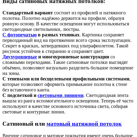
Виды сатиновых натяжных потолков:
Стандартный вариант
состоит из профилей и натяжного
полотна. Полотно надёжно держится на профиле, образуя
ровную основу. В качестве освещения могут использоваться
светодиодные светильники, люстры.
С фотопечатью
в разных техниках
. Картинка сохраняет
первозданный вид на протяжении всего срока эксплуатации.
Секрет в красках, затвердевших под ультрафиолетом. Такой
рисунок устойчив к стиранию и сохраняет цвет.
Двухуровневые
и многоуровневые конструкции
со
сложными переходами. Такие сатиновые потолки выглядят
объёмно, позволяют визуально разделить большое помещение
на зоны.
С теневыми или бесщелевыми профильными системами
,
которые позволяют оформить примыкание полотна к стене
без вставочного канта.
С подсветкой и
световыми линиями
. Светодиодная лента
вышла из ранга вспомогательного освещения. Теперь её часто
используют в качестве основного источника света, собирая
световые и контурные линии.
Сатиновый или
матовый натяжной потолок
Внешне сатиновое и матовое покрытия имеют очень большое