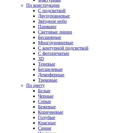
По конструкции
С подсветкой
Двухуровневые
Звёздное небо
Парящие
Световые линии
Бесшовные
Многоуровневые
С контурной подсветкой
С фотопечатью
3D
Теневые
Бесщелевые
Демпферные
Трековые
По цвету
Белые
Черные
Серые
Бежевые
Коричневые
Голубые
Красные
Синие