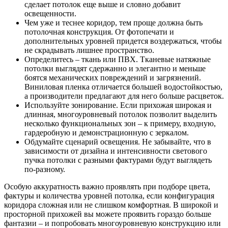
сделает потолок еще выше и словно добавит
освещенности.
Чем уже и теснее коридор, тем проще должна быть
потолочная конструкция. От фотопечати и
дополнительных уровней придется воздержаться, чтобы
не скрадывать лишнее пространство.
Определитесь – ткань или ПВХ. Тканевые натяжные
потолки выглядят сдержанно и элегантно и меньше
боятся механических повреждений и загрязнений.
Виниловая пленка отличается большей водостойкостью,
а производители предлагают для него больше расцветок.
Используйте зонирование. Если прихожая широкая и
длинная, многоуровневый потолок позволит выделить
несколько функциональных зон – к примеру, входную,
гардеробную и демонстрационную с зеркалом.
Обдумайте сценарий освещения. Не забывайте, что в
зависимости от дизайна и интенсивности светового
пучка потолки с разными фактурами будут выглядеть
по-разному.
Особую аккуратность важно проявлять при подборе цвета,
фактуры и количества уровней потолка, если конфигурация
коридора сложная или не слишком комфортная. В широкой и
просторной прихожей вы можете проявить гораздо больше
фантазии – и попробовать многоуровневую конструкцию или