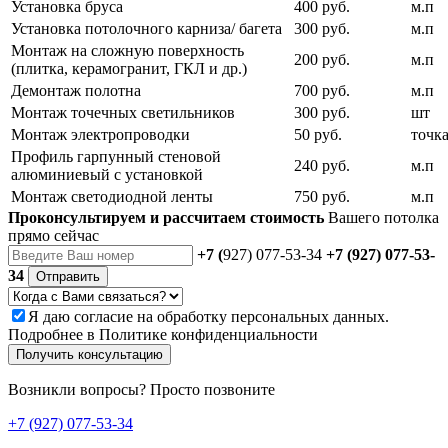
Установка бруса
400 руб.
м.п
Установка потолочного карниза/ багета
300 руб.
м.п
Монтаж на сложную поверхность
200 руб.
м.п
(плитка, керамогранит, ГКЛ и др.)
Демонтаж полотна
700 руб.
м.п
Монтаж точечных светильников
300 руб.
шт
Монтаж электропроводки
50 руб.
точк
Профиль гарпунный стеновой
240 руб.
м.п
алюминиевый с установкой
Монтаж светодиодной ленты
750 руб.
м.п
Проконсультируем и рассчитаем стоимость
Вашего потолка
прямо сейчас
+7 (
927) 077-53-34
+7 (927) 077-53-
34
Отправить
Я даю
согласие
на обработку персональных данных.
Подробнее в
Политике конфиденциальности
Получить консультацию
Возникли вопросы? Просто позвоните
+7 (927) 077-53-34