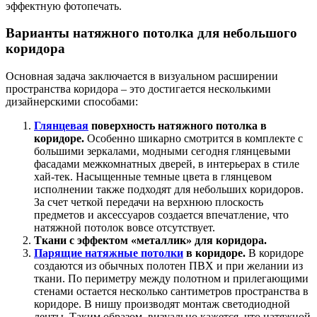
эффектную фотопечать.
Варианты натяжного потолка для небольшого
коридора
Основная задача заключается в визуальном расширении
пространства коридора – это достигается несколькими
дизайнерскими способами:
Глянцевая
поверхность натяжного потолка в
коридоре.
Особенно шикарно смотрится в комплекте с
большими зеркалами, модными сегодня глянцевыми
фасадами межкомнатных дверей, в интерьерах в стиле
хай-тек. Насыщенные темные цвета в глянцевом
исполнении также подходят для небольших коридоров.
За счет четкой передачи на верхнюю плоскость
предметов и аксессуаров создается впечатление, что
натяжной потолок вовсе отсутствует.
Ткани с эффектом «металлик» для коридора.
Парящие натяжные потолки
в коридоре.
В коридоре
создаются из обычных полотен ПВХ и при желании из
ткани. По периметру между полотном и прилегающими
стенами остается несколько сантиметров пространства в
коридоре. В нишу производят монтаж светодиодной
ленты. Таким образом, визуально кажется, что натяжной