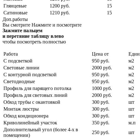
Глянцевые
1200 руб.
15
Сатиновые
1210 руб.
15
Доп.работы
Вы смотрите
Нажмите и посмотрите
Зажмите пальцем
и перетяние таблицу влево
чтобы посмотреть полностью
Работа
Цена от
Един
С подсветкой
950 руб.
м2
Световые линии
2000 руб.
м2
С контурной подсветкой
950 руб.
м2
Светодиодные
950 руб.
м2
Профиль для парящего потолка
1000 руб.
м2
Профиль для световых линий
2000 руб.
м2
Обход трубы с окантовкой
300 руб.
шт
Монтаж люстры
300 руб.
шт
Обход кондиционера
300 руб.
шт
Криволинейный участок
350 руб.
м.п
Дополнительный угол (более 4-х в
250 руб.
шт
помещении)