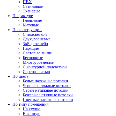
ПВХ
Сатиновые
Тканевые
По фактуре
Глянцевые
Матовые
По конструкции
С подсветкой
Двухуровневые
Звёздное небо
Парящие
Световые линии
Бесшовные
Многоуровневые
С контурной подсветкой
С фотопечатью
По цвету
Белые натяжные потолки
Черные натяжные потолки
Серые натяжные потолки
Бежевые натяжные потолки
Цветные натяжные потолки
По типу помещения
На кухню
В ванную