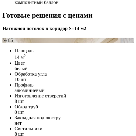
композитный баллон
Готовые решения с ценами
Натяжной потолок в коридор S=14 м2
№ 85
Площадь
2
14 м
Цвет
белый
Обработка угла
10 шт
Профиль
алюминиевый
Изготовление отверстий
8 шт
Обход труб
0 шт
Закладная под люстру
нет
Светильники
8 шт