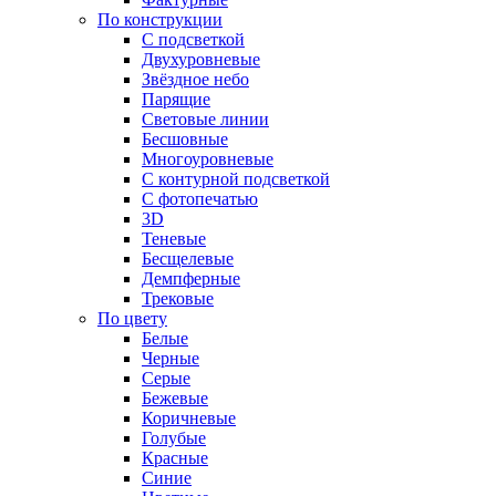
По конструкции
С подсветкой
Двухуровневые
Звёздное небо
Парящие
Световые линии
Бесшовные
Многоуровневые
С контурной подсветкой
С фотопечатью
3D
Теневые
Бесщелевые
Демпферные
Трековые
По цвету
Белые
Черные
Серые
Бежевые
Коричневые
Голубые
Красные
Синие