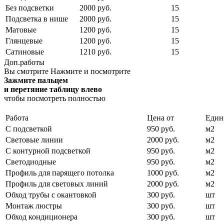
Без подсветки
2000 руб.
15
Подсветка в нише
2000 руб.
15
Матовые
1200 руб.
15
Глянцевые
1200 руб.
15
Сатиновые
1210 руб.
15
Доп.работы
Вы смотрите
Нажмите и посмотрите
Зажмите пальцем
и перетяние таблицу влево
чтобы посмотреть полностью
Работа
Цена от
Един
С подсветкой
950 руб.
м2
Световые линии
2000 руб.
м2
С контурной подсветкой
950 руб.
м2
Светодиодные
950 руб.
м2
Профиль для парящего потолка
1000 руб.
м2
Профиль для световых линий
2000 руб.
м2
Обход трубы с окантовкой
300 руб.
шт
Монтаж люстры
300 руб.
шт
Обход кондиционера
300 руб.
шт