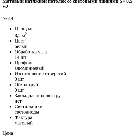
Матовый натяжной потолок со световыми линиями S= 8,5
м2
№ 49
Площадь
2
8,5 м
Цвет
белый
Обработка угла
14 шт
Профиль
алюминиевый
Изготовление отверстий
0 шт
Обход труб
0 шт
Закладная под люстру
нет
Светильники
светодиоды
Фактура
матовый
Цена