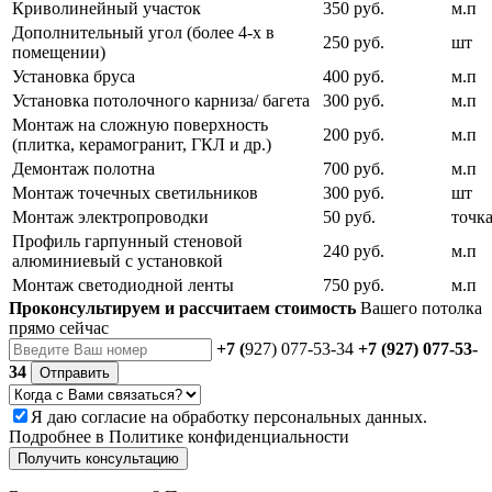
Криволинейный участок
350 руб.
м.п
Дополнительный угол (более 4-х в
250 руб.
шт
помещении)
Установка бруса
400 руб.
м.п
Установка потолочного карниза/ багета
300 руб.
м.п
Монтаж на сложную поверхность
200 руб.
м.п
(плитка, керамогранит, ГКЛ и др.)
Демонтаж полотна
700 руб.
м.п
Монтаж точечных светильников
300 руб.
шт
Монтаж электропроводки
50 руб.
точк
Профиль гарпунный стеновой
240 руб.
м.п
алюминиевый с установкой
Монтаж светодиодной ленты
750 руб.
м.п
Проконсультируем и рассчитаем стоимость
Вашего потолка
прямо сейчас
+7 (
927) 077-53-34
+7 (927) 077-53-
34
Отправить
Я даю
согласие
на обработку персональных данных.
Подробнее в
Политике конфиденциальности
Получить консультацию