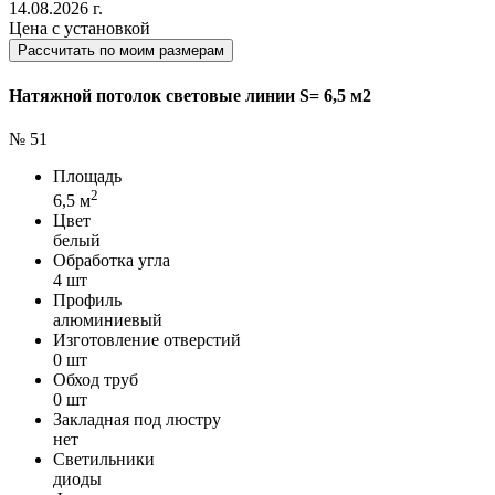
14.08.2026 г.
Цена с установкой
Рассчитать по моим размерам
Натяжной потолок световые линии S= 6,5 м2
№ 51
Площадь
2
6,5 м
Цвет
белый
Обработка угла
4 шт
Профиль
алюминиевый
Изготовление отверстий
0 шт
Обход труб
0 шт
Закладная под люстру
нет
Светильники
диоды